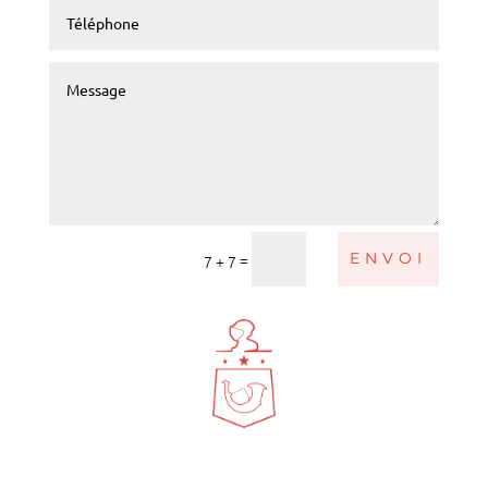
Alternative:
=
ENVOI
7 + 7